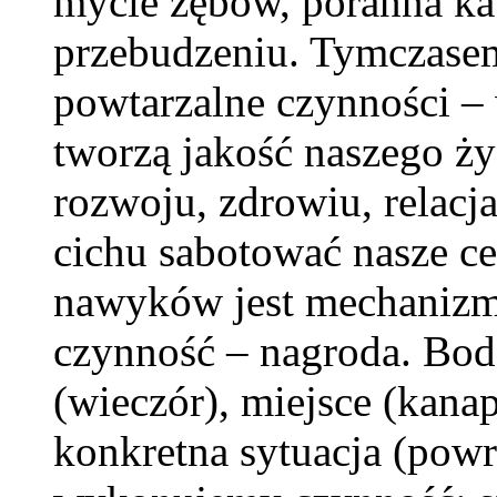
mycie zębów, poranna ka
przebudzeniu. Tymczasem
powtarzalne czynności – 
tworzą jakość naszego ż
rozwoju, zdrowiu, relacja
cichu sabotować nasze c
nawyków jest mechanizm 
czynność – nagroda. Bod
(wieczór), miejsce (kana
konkretna sytuacja (pow