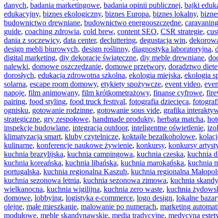
danych
,
badania marketingowe
,
badania opinii publicznej
,
bajki eduk
edukacyjny
,
biznes ekologiczny
,
biznes Europa
,
biznes lokalny
,
bizn
budownictwo drewniane
,
budownictwo energooszczędne
,
caravanin
guide
,
coaching zdrowia
,
cold brew
,
content SEO
,
CSR strategie
,
cus
dania z soczewicy
,
data center
,
decluttering
,
degustacja win
,
dekorowa
design mebli biurowych
,
design roślinny
,
diagnostyka laboratoryjna
,
digital marketing
,
diy dekoracje świąteczne
,
diy meble drewniane
,
doc
nalewki
,
domowe oszczędzanie
,
domowe przetwory
,
doradztwo diete
dorosłych
,
edukacja zdrowotna szkolna
,
ekologia miejska
,
ekologia s
solarna
,
escape room domowy
,
etykiety spożywcze
,
event video
,
even
napoje
,
film animowany
,
film krótkometrażowy
,
finanse cyfrowe
,
fire
pairing
,
food styling
,
food truck festival
,
fotografia dziecięca
,
fotograf
ognisku
,
gotowanie rodzinne
,
gotowanie sous vide
,
grafika interakty
strategiczne
,
gry zespołowe
,
handmade produkty
,
herbata matcha
,
hot
inspekcje budowlane
,
integracja outdoor
,
inteligentne oświetlenie
,
izo
klimatyzacja smart
,
kluby czytelnicze
,
koktajle bezalkoholowe
,
kolac
kulinarne
,
konferencje naukowe żywienie
,
konkursy
,
konkursy artyst
kuchnia brazylijska
,
kuchnia campingowa
,
kuchnia czeska
,
kuchnia dl
kuchnia koreańska
,
kuchnia libańska
,
kuchnia marokańska
,
kuchnia 
portugalska
,
kuchnia regionalna Kaszub
,
kuchnia regionalna Małopol
kuchnia sezonowa letnia
,
kuchnia sezonowa zimowa
,
kuchnia skand
wielkanocna
,
kuchnia wigilijna
,
kuchnia zero waste
,
kuchnia żydows
domowe
,
lobbying
,
logistyka e-commerce
,
logo design
,
lokalne bazar
olejne
,
małe mieszkanie
,
malowanie po numerach
,
marketing automat
modułowe
,
meble skandynawskie
,
media tradycyjne
,
medycyna estety