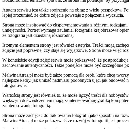
Różnorodność tematów sprawia, że strona ma potencjał, by przycią
Atutem serwisu jest także spojrzenie na obraz z wielu perspektyw. Fo
lepiej zrozumieć, że dobre zdjęcie powstaje z połączenia wyczucia.
Strona może inspirować do eksperymentowania z różnymi rodzajami fot
umiejętności. Portret wymaga zaufania, fotografia krajobrazowa opie
że fotografia jest dziedziną różnorodną.
Istotnym elementem strony jest również estetyka. Treści mogą zachęca
zdjęcie jest poprawne, czy staje się wyjątkowe. Strona może więc roz
W kontekście edycji zdjęć serwis może pokazywać, że postprodukcja
zachowanie autentyczności. Takie podejście może być szczególnie przy
MalwinaAtras.pl może być także pomocą dla osób, które chcą tworzy
najlepsze kadry, jak unikać nadmiaru podobnych ujęć, jak budować na
fotografowie.
Wartością strony jest również to, że może łączyć treści dla hobbys
większym doświadczeniem mogą zainteresować się grafiką komputerow
zainteresowanie fotografią.
Strona może zachęcać do traktowania fotografii jako sposobu na rozwi
MalwinaAtras.pl może pokazywać, że rozwój w fotografii jest procese