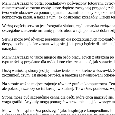
MalwinaAtras.pl to portal poradnikowy poświęcony fotografii, cyfro
zainteresować zarówno osoby, które dopiero zaczynają przygodę z foto
tworzenie obrazów za pomocą aparatu, rozumiana nie tylko jako mech
kompozycją kadru, a także z tym, jak dostrzegać szczegóły. Dzięki t
Ważną częścią serwisu jest fotografia ślubna, czyli tematyka związa
szczególne znaczenie ma umiejętność obserwacji, ponieważ dobre zdj
Serwis może być również poradnikiem dla początkujących fotografó
decyzji osobom, które zastanawiają się, jaki sprzęt będzie dla nich 
narzędzi.
MalwinaAtras.pl to także miejsce dla osób pracujących z obrazem po
typu treści są przydatne dla osób, które chcą zrozumieć, jak sprawić, 
Dużą wartością strony jest jej nastawienie na konkretne wskazówki. 
zrozumieć, czym jest głębia ostrości, a bardziej zaawansowani odbior
Na stronie ważne miejsce zajmuje również grafika komputerowa. Tema
ale pokazuje szerszy świat kreacji wizualnej. To ważne, ponieważ ws
Strona może być szczególnie cenna dla osób, które chcą nauczyć się, 
waga grafiki. Artykuły mogą pomagać w zrozumieniu, jak tworzyć mate
MalwinaAtras.pl można postrzegać jako inspirujące kompendium. Publi