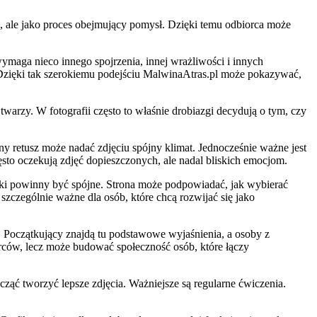
atu, ale jako proces obejmujący pomysł. Dzięki temu odbiorca może
ymaga nieco innego spojrzenia, innej wrażliwości i innych
u. Dzięki tak szerokiemu podejściu MalwinaAtras.pl może pokazywać,
twarzy. W fotografii często to właśnie drobiazgi decydują o tym, czy
 retusz może nadać zdjęciu spójny klimat. Jednocześnie ważne jest
zęsto oczekują zdjęć dopieszczonych, ale nadal bliskich emocjom.
iki powinny być spójne. Strona może podpowiadać, jak wybierać
szczególnie ważne dla osób, które chcą rozwijać się jako
. Początkujący znajdą tu podstawowe wyjaśnienia, a osoby z
rców, lecz może budować społeczność osób, które łączy
cząć tworzyć lepsze zdjęcia. Ważniejsze są regularne ćwiczenia.