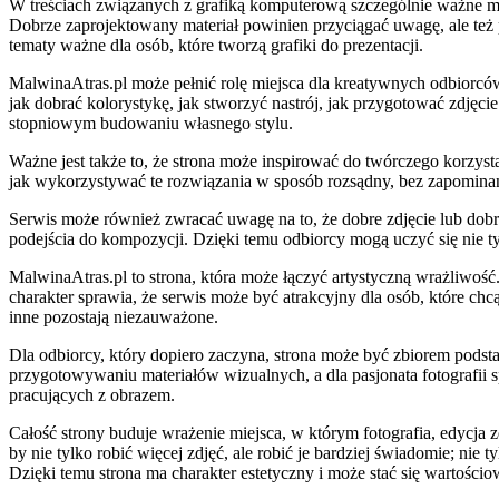
W treściach związanych z grafiką komputerową szczególnie ważne może
Dobrze zaprojektowany materiał powinien przyciągać uwagę, ale też
tematy ważne dla osób, które tworzą grafiki do prezentacji.
MalwinaAtras.pl może pełnić rolę miejsca dla kreatywnych odbiorców, 
jak dobrać kolorystykę, jak stworzyć nastrój, jak przygotować zdjęc
stopniowym budowaniu własnego stylu.
Ważne jest także to, że strona może inspirować do twórczego korzyst
jak wykorzystywać te rozwiązania w sposób rozsądny, bez zapominania
Serwis może również zwracać uwagę na to, że dobre zdjęcie lub dob
podejścia do kompozycji. Dzięki temu odbiorcy mogą uczyć się nie t
MalwinaAtras.pl to strona, która może łączyć artystyczną wrażliwość.
charakter sprawia, że serwis może być atrakcyjny dla osób, które chcą
inne pozostają niezauważone.
Dla odbiorcy, który dopiero zaczyna, strona może być zbiorem pod
przygotowywaniu materiałów wizualnych, a dla pasjonata fotografii 
pracujących z obrazem.
Całość strony buduje wrażenie miejsca, w którym fotografia, edycja 
by nie tylko robić więcej zdjęć, ale robić je bardziej świadomie; ni
Dzięki temu strona ma charakter estetyczny i może stać się wartościo