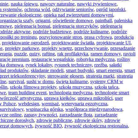
ninie
,
nauka śpiewu
,
nawozy naturalne
,
nawyki żywieniowe
,
a systemów
,
ochrona wód
,
odżywianie seniorów
,
ogród japoński
,
rzewanie ekologiczne
,
opieka nad zwierzętami domowymi
,
organizacja szafy
,
origami
,
oświetlenie domowe
,
paintball
,
paleniska
domowe
,
pielęgnacja bonsai
,
pielęgnacja storczyków
,
pielęgnacja
odróże aktywne
,
podróże budżetowe
,
podróże kulinarne
,
podróże
,
posiłki po treningu
,
pozycjonowanie stron
,
prasa cyfrowa
,
produkcja
,
projektowanie ogrodzeń
,
projektowanie światła
,
projektowanie UI
,
ne
,
projekty parkowe
,
projekty wnętrz
,
przechowywanie
,
przesadzanie
erapia
,
puzzle
,
quizy
,
rafting
,
rak profilaktyka
,
ramen domowy
,
ravioli
auracje premium
,
restauracje wegańskie
,
robotyka medyczna
,
rośliny
wka domowa
,
rynek lokalny
,
rysunek techniczny
,
rzeźba
,
sałatki
kład produktów
,
składanie modeli
,
smart budynki
,
smart energia
,
smart
przęt telekonferencyjny
,
sterowanie głosem
,
strategia marki
,
strategia
lne
,
survival
,
sushi w domu
,
święta kulinarne
,
systemy CRM w
ślin
,
szkoła filmowa projekty
,
szkoła muzyczna
,
szkoła tańca
,
owe
,
team building event
,
technologia medyczna
,
technologie smart
twórczość artystyczna
,
uprawa kiełków
,
uprawa mikroliści
,
user
w Polsce
,
webdesign
,
wernisaż
,
weterynaria egzotyczna
,
survivalowy
,
wspinaczka górska
,
współpraca międzynarodowa
,
cze online
,
zapasy żywności
,
zarządzanie flotą
,
zarządzanie
chiczne dorosłych
,
zdrowie publiczne
,
zdrowie skóry
,
zdrowie
ierząt domowych
,
żywność BIO
,
żywność ekologiczna regionalna
,