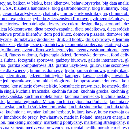
acyjne
,
balkon w bloku
,
baza klientów
,
behawiorystyka
,
big data analiz
es USA
,
bizuteria handmade
,
blog gastronomiczny
,
blog kulinarny
,
blog 
g
,
ceramika artystyczna
,
chatboty
,
chirurgia rekonstrukcyjna
,
chmura obl
tomer experience
,
cyberbezpieczeństwo firmowe
,
cydr rzemieślniczy
,
c
nie tortów
,
dermatologia
,
desery bez cukru
,
design dla gastronomii
,
de
dieta lekkostrawna
,
dieta przeciwzapalna
,
dieta pudełkowa
,
dieta śródz
elowe profile klientów
,
dom pod klucz
,
domowa pizzeria
,
domowe biur
tyczne
,
doradztwo ogrodnicze
,
druk 3d hobby
,
druk cyfrowy
,
e-learni
połeczna
,
ekologiczne ogrodnictwo
,
ekonomia społeczna
,
ekoturystyka
ty filmowe
,
eventy firmowe integracyjne
,
eventy gastronomiczne
,
even
wall
,
fitness w domu
,
fizjoterapia dzieci
,
florystyka domowa
,
food deli
ia ślubna
,
fotografia sportowa
,
gadżety biurowe
,
galeria internetowa
,
gl
wna
,
grafika komputerowa 3D
,
grafika użytkowa
,
grillowanie sezonow
ele dla zwierząt
,
hummus domowy
,
hydroponika domowa
,
identyfikac
lacje termiczne
,
jedzenie intuicyjne
,
kampery
,
kawa specialty
,
kawalerka
je jednogarnkowe
,
kominki ekologiczne
,
kompostowanie domowe
,
kom
yczne
,
konsultacje obywatelskie
,
konsultacje prawnicze
,
kosmetyki dla 
a singli
,
kuchnia francuska
,
kuchnia fusion
,
kuchnia grecka
,
kuchnia g
meksykańska
,
kuchnia molekularna
,
kuchnia niemiecka
,
kuchnia nisko
ski
,
kuchnia regionalna Mazur
,
kuchnia regionalna Podlasia
,
kuchnia re
ynawska
,
kuchnia śródziemnomorska
,
kuchnia studencka
,
kuchnia tajsk
ka
,
kuchnie na wymiar
,
kultura herbaty
,
kultura kawy
,
kursy rozwoju os
y
,
lunchbox do pracy
,
łyżwiarstwo
,
made in Poland
,
magazyn energii
,
m
ion
,
marketing mobilny
,
marketing polityczny
,
marketing strategiczny
,
czna zabiegi
,
medycyna prewencyjna
,
mental health
,
miejskie rośliny
,