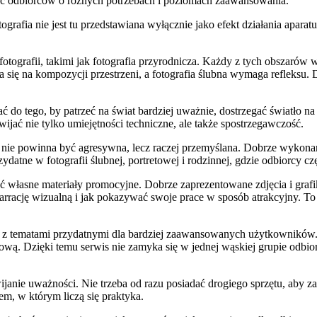
gać odbiorców o różnych potrzebach i poziomach zaawansowania.
tografia nie jest tu przedstawiana wyłącznie jako efekt działania apar
ografii, takimi jak fotografia przyrodnicza. Każdy z tych obszarów w
ra się na kompozycji przestrzeni, a fotografia ślubna wymaga refleks
ć do tego, by patrzeć na świat bardziej uważnie, dostrzegać światło na 
wijać nie tylko umiejętności techniczne, ale także spostrzegawczość.
 nie powinna być agresywna, lecz raczej przemyślana. Dobrze wykonany
datne w fotografii ślubnej, portretowej i rodzinnej, gdzie odbiorcy c
ć własne materiały promocyjne. Dobrze zaprezentowane zdjęcia i graf
rrację wizualną i jak pokazywać swoje prace w sposób atrakcyjny. To 
tów z tematami przydatnymi dla bardziej zaawansowanych użytkowników
ą. Dzięki temu serwis nie zamyka się w jednej wąskiej grupie odbio
janie uważności. Nie trzeba od razu posiadać drogiego sprzętu, aby za
m, w którym liczą się praktyka.