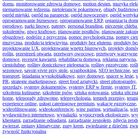
domu
,
monitorowanie zdrowia domowe
,
motion design
,
muzyka elek
niemarnowanie jedzenia
,
nietolerancje pokarmowe
,
obiady budżetow
ogród miejski
,
ogród na parapecie
,
ogród nowoczesny
,
ogród wertyka
oprogramowanie biznesowe
,
oprogramowanie ERP
,
organizacja do
ogrodowe
,
parki linowe
,
patenty
,
personal branding
,
pieczenie chleba
sukulentów
,
piwo kraftowe
,
planowanie posiłków
,
planowanie zaku
objazdowe
,
podróże z przyczepą
,
pomoc psychologiczna
,
pompy cie
muzyczna
,
produkcja telewizyjna
,
produkty bez glutenu
,
produkty be
projektowanie UX
,
projektowanie wnętrz biurowych
,
projekty dom
roślin
,
przestrzeń otwarta
,
przetwory owocowe
,
przetwory warzywne
domowe
,
recenzje kawiarni
,
rehabilitacja domowa
,
reklama natywna
cieniolubne
,
rośliny doniczkowe pielęgnacja
,
rośliny egzotyczne
,
rośl
sezonowe
,
savoir-vivre przy stole
,
scrapbooking
,
SEO techniczne
,
se
transport
,
śniadania wysokobiałkowe
,
sosy domowe
,
spacer w lesie
,
PR
,
strategie marketingowe
,
street food azjatycki
,
street photography
,
sprzedaży
,
systemy dokumentów
,
systemy ERP w firmie
,
systemy IT
szkolenia kulinarne
,
szkolenie psów
,
sztuka gotowania
,
sztuka uliczn
home
,
teleporady zdrowotne
,
telepsychologia
,
tempeh przepisy
,
terapi
experience online
,
usługi cateringowe premium
,
wakacje egzotyczne
wideofilmowanie
,
wideokonferencje
,
wine pairing
,
wirtualizacja
,
wir
wydawnictwo internetowe
,
wynalazki
,
wypoczynek ekologiczny
,
wyp
klientami
,
zarządzanie odpadami
,
zarządzanie zespołem
,
zdjęcia pro
zwierząt
,
zmiany klimatyczne
,
zupy krem
,
zwiedzanie z dziećmi
,
zwie
żywność funkcjonalna