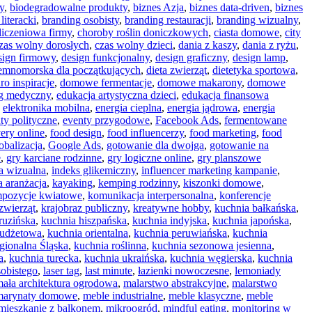
y
,
biodegradowalne produkty
,
biznes Azja
,
biznes data-driven
,
biznes
literacki
,
branding osobisty
,
branding restauracji
,
branding wizualny
,
iczeniowa firmy
,
choroby roślin doniczkowych
,
ciasta domowe
,
city
zas wolny dorosłych
,
czas wolny dzieci
,
dania z kaszy
,
dania z ryżu
,
sign firmowy
,
design funkcjonalny
,
design graficzny
,
design lamp
,
iemnomorska dla początkujących
,
dieta zwierząt
,
dietetyka sportowa
,
o inspiracje
,
domowe fermentacje
,
domowe makarony
,
domowe
ng medyczny
,
edukacja artystyczna dzieci
,
edukacja finansowa
,
elektronika mobilna
,
energia cieplna
,
energia jądrowa
,
energia
ty polityczne
,
eventy przygodowe
,
Facebook Ads
,
fermentowane
very online
,
food design
,
food influencerzy
,
food marketing
,
food
obalizacja
,
Google Ads
,
gotowanie dla dwojga
,
gotowanie na
e
,
gry karciane rodzinne
,
gry logiczne online
,
gry planszowe
ja wizualna
,
indeks glikemiczny
,
influencer marketing kampanie
,
 aranżacja
,
kayaking
,
kemping rodzinny
,
kiszonki domowe
,
pozycje kwiatowe
,
komunikacja interpersonalna
,
konferencje
zwierząt
,
krajobraz publiczny
,
kreatywne hobby
,
kuchnia bałkańska
,
ruzińska
,
kuchnia hiszpańska
,
kuchnia indyjska
,
kuchnia japońska
,
budżetowa
,
kuchnia orientalna
,
kuchnia peruwiańska
,
kuchnia
gionalna Śląska
,
kuchnia roślinna
,
kuchnia sezonowa jesienna
,
a
,
kuchnia turecka
,
kuchnia ukraińska
,
kuchnia węgierska
,
kuchnia
obistego
,
laser tag
,
last minute
,
łazienki nowoczesne
,
lemoniady
ała architektura ogrodowa
,
malarstwo abstrakcyjne
,
malarstwo
marynaty domowe
,
meble industrialne
,
meble klasyczne
,
meble
mieszkanie z balkonem
,
mikroogród
,
mindful eating
,
monitoring w