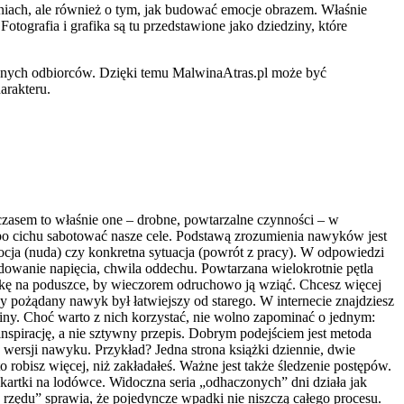
ieniach, ale również o tym, jak budować emocje obrazem. Właśnie
otografia i grafika są tu przedstawione jako dziedziny, które
sowanych odbiorców. Dzięki temu MalwinaAtras.pl może być
arakteru.
zasem to właśnie one – drobne, powtarzalne czynności – w
ż po cichu sabotować nasze cele. Podstawą zrozumienia nawyków jest
cja (nuda) czy konkretna sytuacja (powrót z pracy). W odpowiedzi
dowanie napięcia, chwila oddechu. Powtarzana wielokrotnie pętla
iążkę na poduszce, by wieczorem odruchowo ją wziąć. Chcesz więcej
by pożądany nawyk był łatwiejszy od starego. W internecie znajdziesz
y. Choć warto z nich korzystać, nie wolno zapominać o jednym:
o inspirację, a nie sztywny przepis. Dobrym podejściem jest metoda
wersji nawyku. Przykład? Jedna strona książki dziennie, dwie
robisz więcej, niż zakładałeś. Ważne jest także śledzenie postępów.
kartki na lodówce. Widoczna seria „odhaczonych” dni działa jak
 rzędu” sprawia, że pojedyncze wpadki nie niszczą całego procesu.