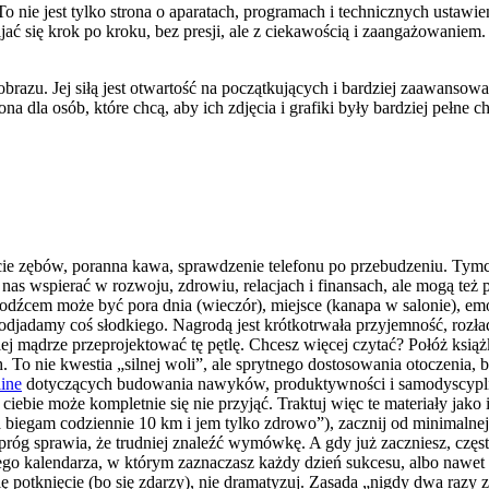
o nie jest tylko strona o aparatach, programach i technicznych ustaw
ć się krok po kroku, bez presji, ale z ciekawością i zaangażowaniem. F
w obrazu. Jej siłą jest otwartość na początkujących i bardziej zaawan
 dla osób, które chcą, aby ich zdjęcia i grafiki były bardziej pełne ch
ie zębów, poranna kawa, sprawdzenie telefonu po przebudzeniu. Tymc
 nas wspierać w rozwoju, zdrowiu, relacjach i finansach, ale mogą te
dźcem może być pora dnia (wieczór), miejsce (kanapa w salonie), emo
djadamy coś słodkiego. Nagrodą jest krótkotrwała przyjemność, rozła
piej mądrze przeprojektować tę pętlę. Chcesz więcej czytać? Połóż ks
 To nie kwestia „silnej woli”, ale sprytnego dostosowania otoczenia, 
ine
dotyczących budowania nawyków, produktywności i samodyscyplin
u ciebie może kompletnie się nie przyjąć. Traktuj więc te materiały jak
biegam codziennie 10 km i jem tylko zdrowo”), zacznij od minimalnej 
óg sprawia, że trudniej znaleźć wymówkę. A gdy już zaczniesz, często 
go kalendarza, w którym zaznaczasz każdy dzień sukcesu, albo nawet 
 potknięcie (bo się zdarzy), nie dramatyzuj. Zasada „nigdy dwa razy z