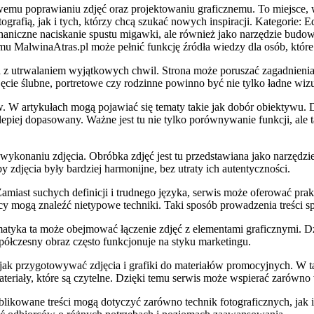
wemu poprawianiu zdjęć oraz projektowaniu graficznemu. To miejsce, w
grafią, jak i tych, którzy chcą szukać nowych inspiracji. Kategorie: E
aniczne naciskanie spustu migawki, ale również jako narzędzie budowa
emu MalwinaAtras.pl może pełnić funkcję źródła wiedzy dla osób, które
na z utrwalaniem wyjątkowych chwil. Strona może poruszać zagadnienia 
ęcie ślubne, portretowe czy rodzinne powinno być nie tylko ładne wiz
w. W artykułach mogą pojawiać się tematy takie jak dobór obiektywu
najlepiej dopasowany. Ważne jest tu nie tylko porównywanie funkcji, a
 wykonaniu zdjęcia. Obróbka zdjęć jest tu przedstawiana jako narzęd
by zdjęcia były bardziej harmonijne, bez utraty ich autentyczności.
Zamiast suchych definicji i trudnego języka, serwis może oferować pr
cy mogą znaleźć nietypowe techniki. Taki sposób prowadzenia treści spr
tyka ta może obejmować łączenie zdjęć z elementami graficznymi. Dzię
półczesny obraz często funkcjonuje na styku marketingu.
jak przygotowywać zdjęcia i grafiki do materiałów promocyjnych. W tak
riały, które są czytelne. Dzięki temu serwis może wspierać zarówno w
kowane treści mogą dotyczyć zarówno technik fotograficznych, jak i b