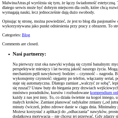
MalwinaAtras.pl wyróżnia się tym, że łączy świadomość estetyczną. T
dlatego serwis może być dobrym miejscem dla osób, które chcą rozwija
wymagają nauki, lecz jednocześnie dają dużo swobody.
Opisując tę stronę, można powiedzieć, że jest to blog dla pasjonató
wykorzystywana jako punkt odniesienia przy pracy z obrazem. To strona
Categories:
Blog
Comments are closed.
Nasi partnerzy:
Na pierwszy rzut oka nawyki wydają się czymś banalnym: myc
perspektywie miesięcy i lat tworzą jakość naszego życia. Mogą
mechanizm pętli nawykowej: bodziec – czynność – nagroda. Bo
wykonujemy czynność: sięgamy po telefon, włączamy serial, po
staje się automatyczna. Dlatego zamiast „walczyć ze sobą”, le
się ruszać? Ustaw buty do biegania przy drzwiach wejściowych.
mnóstwo poradników, kursów i rozbudowane
kompendium onl
każdy z nas jest inny. To, co działa świetnie na kogoś innego, 
małych kroków. Zamiast planować radykalne zmiany („od jutra 
minuty ćwiczeń, jedno zdrowe danie w ciągu dnia. Minimalny pr
Możesz korzystać z aplikacji do „odhaczania” nawyków, proste
dodatkowa motywacja – nie chcesz jej przerwać. Gdy zdarzy się