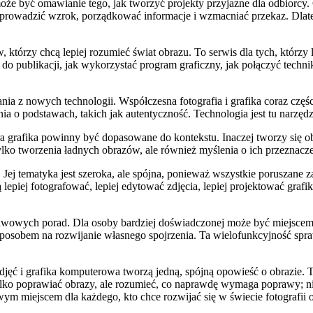
 być omawianie tego, jak tworzyć projekty przyjazne dla odbiorcy. Gr
 prowadzić wzrok, porządkować informacje i wzmacniać przekaz. Dlate
którzy chcą lepiej rozumieć świat obrazu. To serwis dla tych, którzy l
ie do publikacji, jak wykorzystać program graficzny, jak połączyć tec
ania z nowych technologii. Współczesna fotografia i grafika coraz czę
 o podstawach, takich jak autentyczność. Technologia jest tu narzędz
ra grafika powinny być dopasowane do kontekstu. Inaczej tworzy się
ylko tworzenia ładnych obrazów, ale również myślenia o ich przeznacze
 Jej tematyka jest szeroka, ale spójna, ponieważ wszystkie poruszane 
 lepiej fotografować, lepiej edytować zdjęcia, lepiej projektować grafik
stawowych porad. Dla osoby bardziej doświadczonej może być miejsc
sposobem na rozwijanie własnego spojrzenia. Ta wielofunkcyjność spra
zdjęć i grafika komputerowa tworzą jedną, spójną opowieść o obrazie.
e tylko poprawiać obrazy, ale rozumieć, co naprawdę wymaga poprawy; nie
wym miejscem dla każdego, kto chce rozwijać się w świecie fotografii o