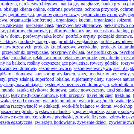
troniczna
,
narciarstwo biegowe
,
nauka gry na gitarze
,
nauka gry na pia
e
,
obsługa klienta online
,
ochrona powietrza
,
ochrona przyrody
,
ochron
lny
,
ogród wiejski
,
ogród wypoczynkowy
,
ogród zimowy pomysły
,
og
mowa
,
organizacja konferencji
,
organizacja kuchni
,
organizacja spiżarni
,
 na zakwasie
,
pieczenie ciast
,
pieczywo bezglutenowe
,
piekarnictwo 
pów
,
platformy chmurowe
,
platformy edukacyjne
,
podcasts marketing
,
p
pła w domu
,
porównywarka lotów
,
portfolio artysty
,
porządki domowe
z laktozy
,
produkty tradycyjne
,
produkty wegańskie
,
profile zawodowe
ów nowoczesnych
,
projekty krajobrazowe wertykalne
,
projekty kultural
,
przewodniki turystyczne
,
przyprawy świata
,
psy profilaktyka
,
psychot
,
relacje medialne
,
relaks w domu
,
relaks w ogrodzie
,
remarketing
,
rest
iny na balkon
,
rośliny oczyszczające powietrze
,
rowery górskie
,
rozry
rowarstwo domowe
,
sezonowe owoce
,
sezonowe warzywa
,
sieć 5G
,
s
spiżarnia domowa
,
sponsoring wydarzeń
,
sprzęt medyczny przenośny
,
s
styl pracy zdalnej
,
superfood lokalne
,
suplementy diety
,
surowce natura
,
systemy nawadniające
,
systemy zabezpieczeń domowych
,
szkodniki ro
a murale
,
sztuka użytkowa domowa
,
taniec nowoczesny
,
targi śniadani
a par
,
testy medyczne domowe
,
tofu przepisy
,
travel blogger
,
trekking
,
,
wakacje nad morzem
,
wakacje premium
,
wakacje w górach
,
wakacje 
tualna rzeczywistość w edukacji
,
work-life balance w domu
,
workshop 
osażenie ogrodu
,
wystawa malarska
,
yoga w ogrodzie
,
zakupy spożyw
duktowe e-commerce
,
zdrowe przekąski
,
zdrowie fizyczne
,
zdrowie psy
rzęta egzotyczne
,
zwierzęta hodowlane
,
żywienie dzieci
,
żywienie zw