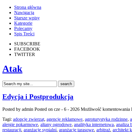
Strona główna
Nawigacja
Starsze wpisy
Kategorie
Polecamy
Spis Treści
SUBSCRIBE
FACEBOOK
TWITTER
Atak
Edycja i Postprodukcja
Posted by admin
Posted on cze - 6 - 2026
Możliwość komentowania
Tagi:
adopcje zwierząt
,
agencje reklamowe
,
agroturystyka rodzinne
,
a
alergie pokarmowe
,
altany ogrodowe
,
analityka internetowa
,
analiza
restauracji
,
aranżacje sypialni
,
aranżacje tarasowe
,
arbitraż
,
architekt 