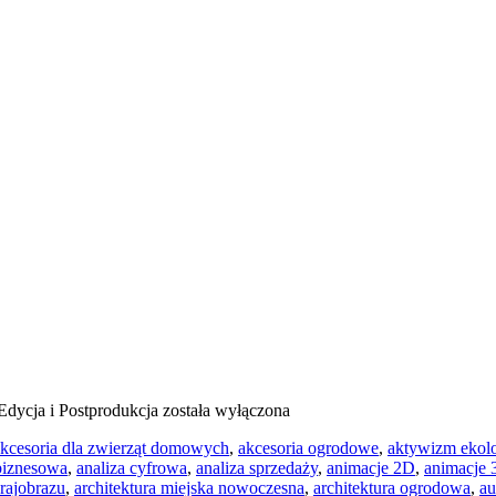
Edycja i Postprodukcja
została wyłączona
kcesoria dla zwierząt domowych
,
akcesoria ogrodowe
,
aktywizm ekol
 biznesowa
,
analiza cyfrowa
,
analiza sprzedaży
,
animacje 2D
,
animacje
krajobrazu
,
architektura miejska nowoczesna
,
architektura ogrodowa
,
au