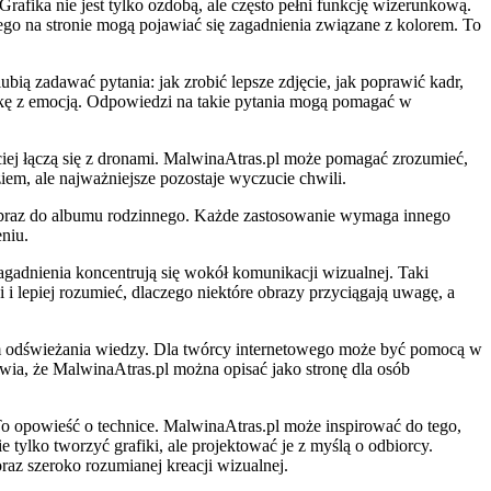
afika nie jest tylko ozdobą, ale często pełni funkcję wizerunkową.
go na stronie mogą pojawiać się zagadnienia związane z kolorem. To
ubią zadawać pytania: jak zrobić lepsze zdjęcie, jak poprawić kadr,
hnikę z emocją. Odpowiedzi na takie pytania mogą pomagać w
ściej łączą się z dronami. MalwinaAtras.pl może pomagać zrozumieć,
iem, ale najważniejsze pozostaje wyczucie chwili.
 obraz do albumu rodzinnego. Każde zastosowanie wymaga innego
niu.
zagadnienia koncentrują się wokół komunikacji wizualnej. Taki
i i lepiej rozumieć, dlaczego niektóre obrazy przyciągają uwagę, a
em odświeżania wiedzy. Dla twórcy internetowego może być pomocą w
wia, że MalwinaAtras.pl można opisać jako stronę dla osób
 To opowieść o technice. MalwinaAtras.pl może inspirować do tego,
 tylko tworzyć grafiki, ale projektować je z myślą o odbiorcy.
raz szeroko rozumianej kreacji wizualnej.