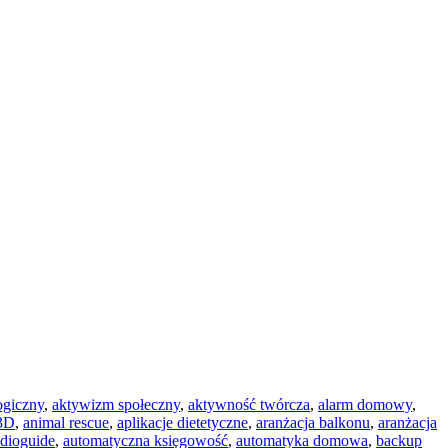
ogiczny
,
aktywizm społeczny
,
aktywność twórcza
,
alarm domowy
,
 3D
,
animal rescue
,
aplikacje dietetyczne
,
aranżacja balkonu
,
aranżacja
dioguide
,
automatyczna księgowość
,
automatyka domowa
,
backup