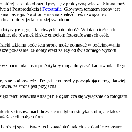
 której pasja do obrazu łączy się z praktyczną wiedzą. Strona może
dycja i Postprodukcja i
Fotografia
. Głównym tematem strony jest
nia nastroju. Na stronie można znaleźć treści związane z
 chcą robić zdjęcia bardziej świadome.
dotyczące tego, jak uchwycić naturalność. W takich treściach
ualnie, ale również bliskie emocjom fotografowanych osób.
. Dzięki takiemu podejściu strona może pomagać w podejmowaniu
le także pokazanie, że dobry efekt zależy od świadomego wyboru
zie wzmacniania nastroju. Artykuły mogą dotyczyć kadrowania. Tego
aktyczne podpowiedzi. Dzięki temu osoby początkujące mogą łatwiej
awia, że strona jest przyjazna.
ki temu MalwinaAtras.pl nie ogranicza się wyłącznie do fotografii,
ich zastosowaniach liczy się nie tylko estetyka kadru, ale także
łaścicieli małych firm.
ardziej specjalistycznych zagadnień, takich jak double exposure.